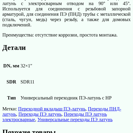
латунь с электросварным отводом на 90° или 45°.
Используется для соединения с резьбовой запорной
арматурой, для соединения ПЭ (ПНД) трубы с металлической
(сталь, чугун, медь) через резьбу, а также для домовых
подключений.
Преимущества: отсутствие коррозии, простота монтажа.
Детали
DN, мм
32×1″
SDR
SDR11
Тип
Универсальный переходник ПЭ-латунь с НР
Метки:
Переходной вкладыш ПЭ-латунь
,
Переходы ПНД-
латунь
,
Переходы ПЭ латунь
,
Переходы ПЭ латунь
электросварные
,
Универсальные переходы ПЭ латунь
Похожие товары