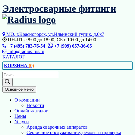
Перейти
Электросварные фитинги
к
содержимому
МО, г.Красногорск, ул.Ильинский тупик, д.6к7
ПН-ПТ с 8:00 до 18:00, СБ с 10:00 до 14:00
+7 (495) 783-76-54
+7 (909) 657-36-05
info@radius-rus.ru
КАТАЛОГ
КОРЗИНА
(0)
Поиск
товаров
Основное меню
О компании
Новости
Онлайн-каталог
Цены
Услуги
Аренда сварочных аппаратов
Сервисное обслуживание, ремонт и проверка