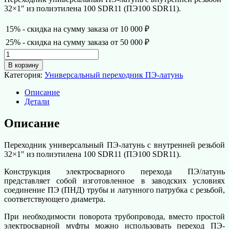
32×1″ из полиэтилена 100 SDR11 (ПЭ100 SDR11).
15% - скидка на сумму заказа от 10 000 ₽
25% - скидка на сумму заказа от 50 000 ₽
Количество
товара
В корзину
Универсальный
Категория:
Универсальный переходник ПЭ-латунь
переходник
ПЭ-
Описание
латунь
Детали
с
внутренней
Описание
резьбой
32×1″
Переходник универсальный ПЭ-латунь с внутренней резьбой
32×1″ из полиэтилена 100 SDR11 (ПЭ100 SDR11).
Конструкция электросварного перехода ПЭ/латунь
представляет собой изготовленное в заводских условиях
соединение ПЭ (ПНД) трубы и латунного патрубка с резьбой,
соответствующего диаметра.
При необходимости поворота трубопровода, вместо простой
электросварной муфты можно использовать переход ПЭ-