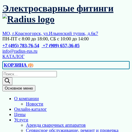
Перейти
Электросварные фитинги
к
содержимому
МО, г.Красногорск, ул.Ильинский тупик, д.6к7
ПН-ПТ с 8:00 до 18:00, СБ с 10:00 до 14:00
+7 (495) 783-76-54
+7 (909) 657-36-05
info@radius-rus.ru
КАТАЛОГ
КОРЗИНА
(0)
Поиск
товаров
Основное меню
О компании
Новости
Онлайн-каталог
Цены
Услуги
Аренда сварочных аппаратов
Сервисное обслуживание, ремонт и проверка