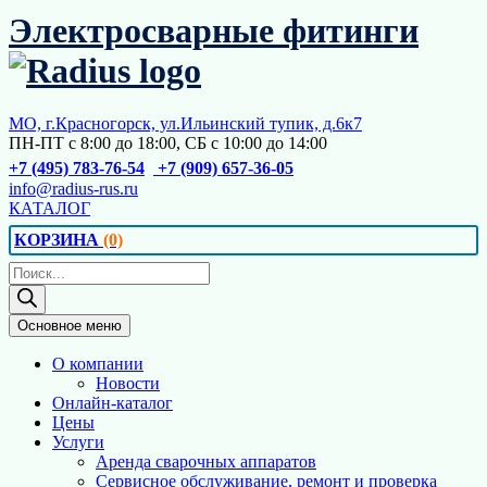
Перейти
Электросварные фитинги
к
содержимому
МО, г.Красногорск, ул.Ильинский тупик, д.6к7
ПН-ПТ с 8:00 до 18:00, СБ с 10:00 до 14:00
+7 (495) 783-76-54
+7 (909) 657-36-05
info@radius-rus.ru
КАТАЛОГ
КОРЗИНА
(0)
Поиск
товаров
Основное меню
О компании
Новости
Онлайн-каталог
Цены
Услуги
Аренда сварочных аппаратов
Сервисное обслуживание, ремонт и проверка