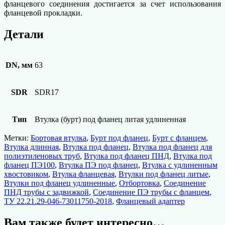
фланцевого соединения достигается за счет использования
фланцевой прокладки.
Детали
DN, мм
63
SDR
SDR17
Тип
Втулка (бурт) под фланец литая удлиненная
Метки:
Бортовая втулка
,
Бурт под фланец
,
Бурт с фланцем
,
Втулка длинная
,
Втулка под фланец
,
Втулка под фланец для
полиэтиленовых труб
,
Втулка под фланец ПНД
,
Втулка под
фланец ПЭ100
,
Втулка ПЭ под фланец
,
Втулка с удлиненным
хвостовиком
,
Втулка фланцевая
,
Втулки под фланец литые
,
Втулки под фланец удлиненные
,
Отбортовка
,
Соединение
ПНД трубы с задвижкой
,
Соединение ПЭ трубы с фланцем
,
ТУ 22.21.29-046-73011750-2018
,
Фланцевый адаптер
Вам также будет интересно…