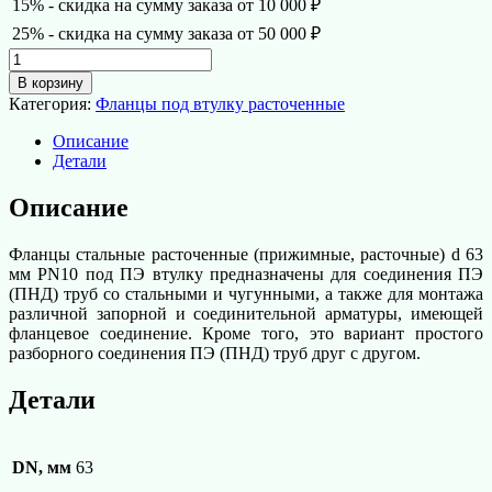
15% - скидка на сумму заказа от 10 000 ₽
25% - скидка на сумму заказа от 50 000 ₽
Количество
товара
В корзину
Фланец
Категория:
Фланцы под втулку расточенные
под
втулку
Описание
расточенный
Детали
d
63
Описание
мм
PN10
Фланцы стальные расточенные (прижимные, расточные) d 63
мм PN10 под ПЭ втулку предназначены для соединения ПЭ
(ПНД) труб со стальными и чугунными, а также для монтажа
различной запорной и соединительной арматуры, имеющей
фланцевое соединение. Кроме того, это вариант простого
разборного соединения ПЭ (ПНД) труб друг с другом.
Детали
DN, мм
63