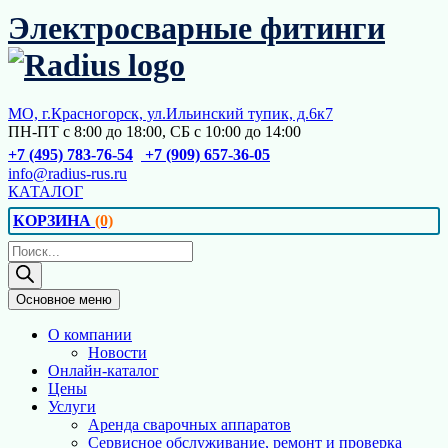
Перейти
Электросварные фитинги
к
содержимому
МО, г.Красногорск, ул.Ильинский тупик, д.6к7
ПН-ПТ с 8:00 до 18:00, СБ с 10:00 до 14:00
+7 (495) 783-76-54
+7 (909) 657-36-05
info@radius-rus.ru
КАТАЛОГ
КОРЗИНА
(0)
Поиск
товаров
Основное меню
О компании
Новости
Онлайн-каталог
Цены
Услуги
Аренда сварочных аппаратов
Сервисное обслуживание, ремонт и проверка