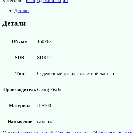
Категория:
Распродажи и акции
Детали
Детали
DN, мм
160×63
SDR
SDR11
Тип
Седелочный отвод с ответной частью
Производитель
Georg Fischer
Материал
ПЭ100
Назначение
газ/вода
Метки:
Седелка для труб
,
Седловые отводы
,
Электросварная се