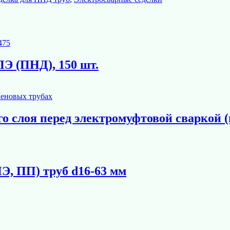
Э (ПНД), 150 шт.
о слоя перед электромуфтовой сваркой (
Э, ПП) труб d16-63 мм