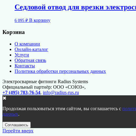
Седловой отвод для врезки электрос
В корзину
6 095
₽
Корзина
О компании
Онлайн-каталог
Услуги
Обратная связь
Контакты
Политика обработки персональных данных
Электросварные фитинги Radius Systems
Официальный партнёр: ООО «СОЮЗ»,
+7 (495) 783-76-54
,
info@radius-rus.ru
✖
Продолжая пользоваться этим сайтом, вы соглашаетесь с
полит
данных
.
Соглашаюсь
Перейти вверх