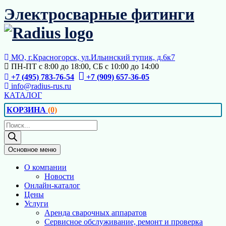
Перейти
Электросварные фитинги
к
содержимому
МО, г.Красногорск, ул.Ильинский тупик, д.6к7
ПН-ПТ с 8:00 до 18:00, СБ с 10:00 до 14:00
+7 (495) 783-76-54
+7 (909) 657-36-05
info@radius-rus.ru
КАТАЛОГ
КОРЗИНА
(0)
Поиск
товаров
Основное меню
О компании
Новости
Онлайн-каталог
Цены
Услуги
Аренда сварочных аппаратов
Сервисное обслуживание, ремонт и проверка