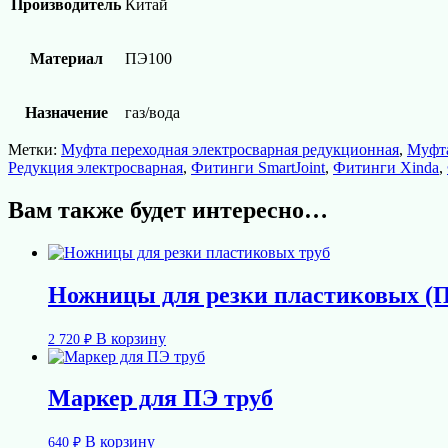
Производитель
Китай
Материал
ПЭ100
Назначение
газ/вода
Метки:
Муфта переходная электросварная редукционная
,
Муфта
Редукция электросварная
,
Фитинги SmartJoint
,
Фитинги Xinda
,
Вам также будет интересно…
Ножницы для резки пластиковых (П
В корзину
2 720
₽
Маркер для ПЭ труб
В корзину
640
₽