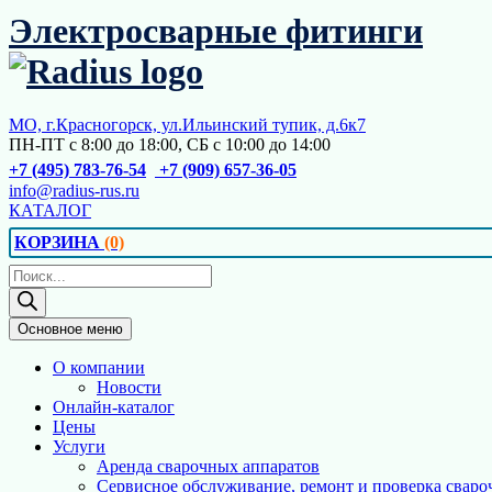
Перейти
Электросварные фитинги
к
содержимому
МО, г.Красногорск, ул.Ильинский тупик, д.6к7
ПН-ПТ с 8:00 до 18:00, СБ с 10:00 до 14:00
+7 (495) 783-76-54
+7 (909) 657-36-05
info@radius-rus.ru
КАТАЛОГ
КОРЗИНА
(0)
Поиск
товаров
Основное меню
О компании
Новости
Онлайн-каталог
Цены
Услуги
Аренда сварочных аппаратов
Сервисное обслуживание, ремонт и проверка сваро