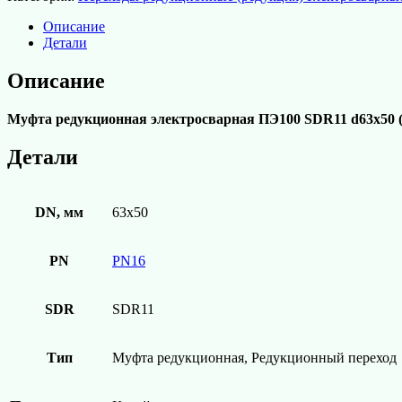
редукционная
электросварная
Описание
ПЭ100
Детали
SDR11
d63х50
Описание
(Китай)
Муфта редукционная электросварная ПЭ100 SDR11 d63х50 (К
Детали
DN, мм
63х50
PN
PN16
SDR
SDR11
Тип
Муфта редукционная, Редукционный переход