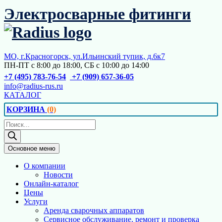
Перейти
Электросварные фитинги
к
содержимому
МО, г.Красногорск, ул.Ильинский тупик, д.6к7
ПН-ПТ с 8:00 до 18:00, СБ с 10:00 до 14:00
+7 (495) 783-76-54
+7 (909) 657-36-05
info@radius-rus.ru
КАТАЛОГ
КОРЗИНА
(0)
Поиск
товаров
Основное меню
О компании
Новости
Онлайн-каталог
Цены
Услуги
Аренда сварочных аппаратов
Сервисное обслуживание, ремонт и проверка