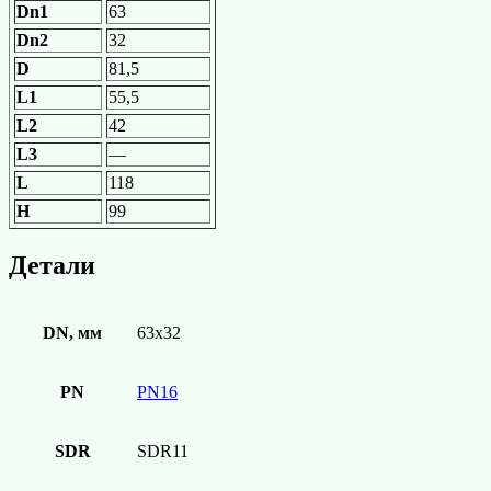
Dn1
63
Dn2
32
D
81,5
L1
55,5
L2
42
L3
—
L
118
H
99
Детали
DN, мм
63х32
PN
PN16
SDR
SDR11