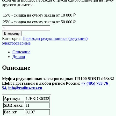
облегчить процесс перехода с трубы одного диаметра на трубу
другого диаметра.
15% - скидка на сумму заказа от 10 000 ₽
25% - скидка на сумму заказа от 50 000 ₽
Количество
товара
В корзину
Муфта
Категория:
Переходы редукционные (редукция)
редукционная
электросварные
электросварная
ПЭ100
Описание
SDR11
Детали
d63х32
Elofit
Описание
Муфта редукционная электросварная ПЭ100 SDR11 d63х32
Elofit с доставкой в любой регион России:
+7 (495) 783-76-
54
,
info@radius-rus.ru
Артикул
12ERDE6332
SDR макс.
11
Вес, кг
0,197