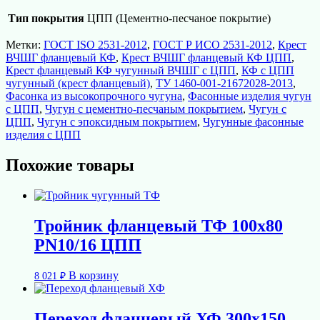
Тип покрытия
ЦПП (Цементно-песчаное покрытие)
Метки:
ГОСТ ISO 2531-2012
,
ГОСТ Р ИСО 2531-2012
,
Крест
ВЧШГ фланцевый КФ
,
Крест ВЧШГ фланцевый КФ ЦПП
,
Крест фланцевый КФ чугунный ВЧШГ с ЦПП
,
КФ с ЦПП
чугунный (крест фланцевый)
,
ТУ 1460-001-21672028-2013
,
Фасонка из высокопрочного чугуна
,
Фасонные изделия чугун
с ЦПП
,
Чугун с цементно-песчаным покрытием
,
Чугун с
ЦПП
,
Чугун с эпоксидным покрытием
,
Чугунные фасонные
изделия с ЦПП
Похожие товары
Тройник фланцевый ТФ 100х80
PN10/16 ЦПП
В корзину
8 021
₽
Переход фланцевый ХФ 300х150