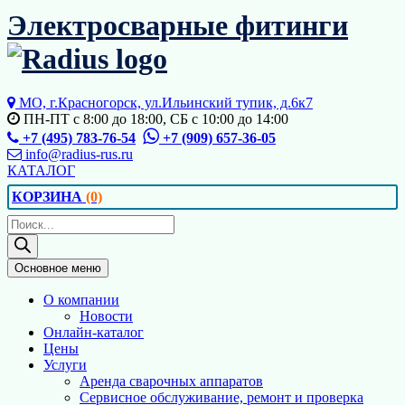
Перейти
Электросварные фитинги
к
содержимому
МО, г.Красногорск, ул.Ильинский тупик, д.6к7
ПН-ПТ с 8:00 до 18:00, СБ с 10:00 до 14:00
+7 (495) 783-76-54
+7 (909) 657-36-05
info@radius-rus.ru
КАТАЛОГ
КОРЗИНА
(0)
Поиск
товаров
Основное меню
О компании
Новости
Онлайн-каталог
Цены
Услуги
Аренда сварочных аппаратов
Сервисное обслуживание, ремонт и проверка