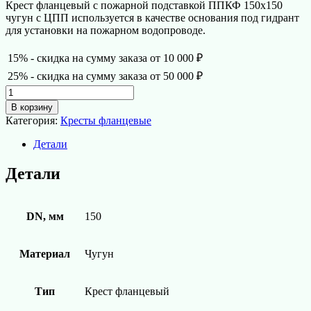
Крест фланцевый с пожарной подставкой ППКФ 150х150
чугун с ЦПП используется в качестве основания под гидрант
для установки на пожарном водопроводе.
15% - скидка на сумму заказа от 10 000 ₽
25% - скидка на сумму заказа от 50 000 ₽
Количество
товара
В корзину
Крест
Категория:
Кресты фланцевые
фланцевый
с
Детали
пожарной
подставкой
Детали
ППКФ
150х150
чугун
с
DN, мм
150
ЦПП
Материал
Чугун
Тип
Крест фланцевый