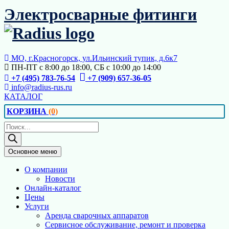
Перейти
Электросварные фитинги
к
содержимому
МО, г.Красногорск, ул.Ильинский тупик, д.6к7
ПН-ПТ с 8:00 до 18:00, СБ с 10:00 до 14:00
+7 (495) 783-76-54
+7 (909) 657-36-05
info@radius-rus.ru
КАТАЛОГ
КОРЗИНА
(0)
Поиск
товаров
Основное меню
О компании
Новости
Онлайн-каталог
Цены
Услуги
Аренда сварочных аппаратов
Сервисное обслуживание, ремонт и проверка