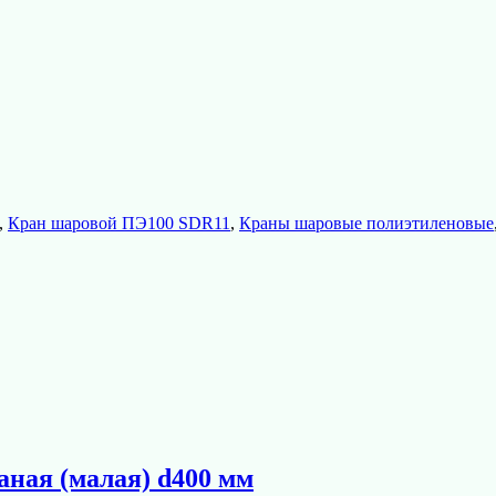
,
Кран шаровой ПЭ100 SDR11
,
Краны шаровые полиэтиленовые
ная (малая) d400 мм