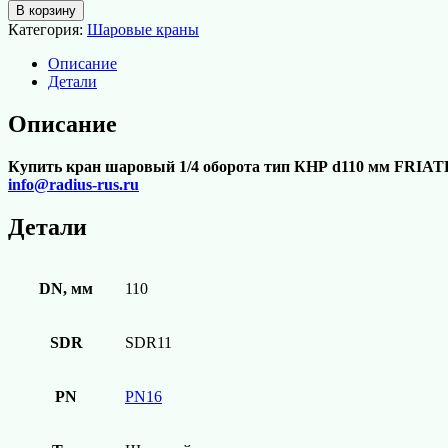
товара
В корзину
Кран
Категория:
Шаровые краны
шаровой
1/4
Описание
оборота
Детали
тип
КНР
Описание
d110
мм
Купить кран шаровый 1/4 оборота тип КНР d110 мм FRI
FRIATEC
info@radius-rus.ru
Детали
DN, мм
110
SDR
SDR11
PN
PN16