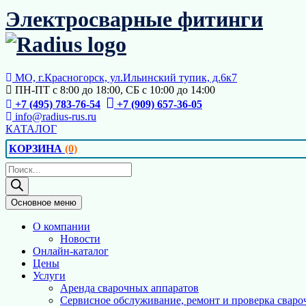
Перейти
Электросварные фитинги
к
содержимому
МО, г.Красногорск, ул.Ильинский тупик, д.6к7
ПН-ПТ с 8:00 до 18:00, СБ с 10:00 до 14:00
+7 (495) 783-76-54
+7 (909) 657-36-05
info@radius-rus.ru
КАТАЛОГ
КОРЗИНА
(0)
Поиск
товаров
Основное меню
О компании
Новости
Онлайн-каталог
Цены
Услуги
Аренда сварочных аппаратов
Сервисное обслуживание, ремонт и проверка сваро