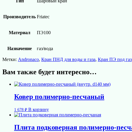
Тип
Шаровый кран
Производитель
Friatec
Материал
ПЭ100
Назначение
газ/вода
Метки:
Andronaco
,
Кран ПНД для воды и газа
,
Кран ПЭ под газ
Вам также будет интересно…
Ковер полимерно-песчаный
В корзину
1 678
₽
Плита подковерная полимерно-песча