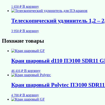
В корзину
1 650
₽
Телескопический удлинитель 1,2 – 2
В корзину
3 950
₽
Похожие товары
Кран шаровый d110 ПЭ100 SDR11 G
В корзину
46 416
₽
Кран шаровый Polytec ПЭ100 SDR11
В корзину
4 700
₽