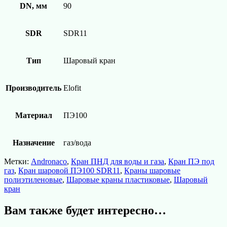
DN, мм
90
SDR
SDR11
Тип
Шаровый кран
Производитель
Elofit
Материал
ПЭ100
Назначение
газ/вода
Метки:
Andronaco
,
Кран ПНД для воды и газа
,
Кран ПЭ под
газ
,
Кран шаровой ПЭ100 SDR11
,
Краны шаровые
полиэтиленовые
,
Шаровые краны пластиковые
,
Шаровый
кран
Вам также будет интересно…