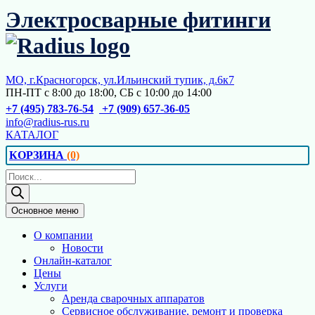
Перейти
Электросварные фитинги
к
содержимому
МО, г.Красногорск, ул.Ильинский тупик, д.6к7
ПН-ПТ с 8:00 до 18:00, СБ с 10:00 до 14:00
+7 (495) 783-76-54
+7 (909) 657-36-05
info@radius-rus.ru
КАТАЛОГ
КОРЗИНА
(0)
Поиск
товаров
Основное меню
О компании
Новости
Онлайн-каталог
Цены
Услуги
Аренда сварочных аппаратов
Сервисное обслуживание, ремонт и проверка