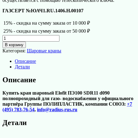
осуществляется с помощью телескопического ключа.
ГАЗСЕРТ №ЮАЧ1.RU.1406.Н.00107
15% - скидка на сумму заказа от 10 000 ₽
25% - скидка на сумму заказа от 50 000 ₽
Количество
товара
В корзину
Кран
Категория:
Шаровые краны
шаровой
ПЭ100
Описание
SDR11
Детали
d090
Elofit
Описание
(Италия)
полнопроходный
Купить кран шаровый Elofit ПЭ100 SDR11 d090
полнопроходный для газо- водоснабжения у официального
партнёра Группы ПОЛИПЛАСТИК, компании СОЮЗ:
+7
(495) 783-76-54
,
info@radius-rus.ru
Детали