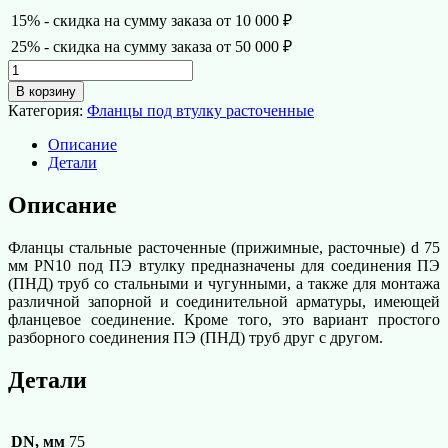
15% - скидка на сумму заказа от 10 000 ₽
25% - скидка на сумму заказа от 50 000 ₽
Количество
товара
В корзину
Фланец
Категория:
Фланцы под втулку расточенные
под
втулку
Описание
расточенный
Детали
d
75
Описание
мм
PN10
Фланцы стальные расточенные (прижимные, расточные) d 75
мм PN10 под ПЭ втулку предназначены для соединения ПЭ
(ПНД) труб со стальными и чугунными, а также для монтажа
различной запорной и соединительной арматуры, имеющей
фланцевое соединение. Кроме того, это вариант простого
разборного соединения ПЭ (ПНД) труб друг с другом.
Детали
DN, мм
75