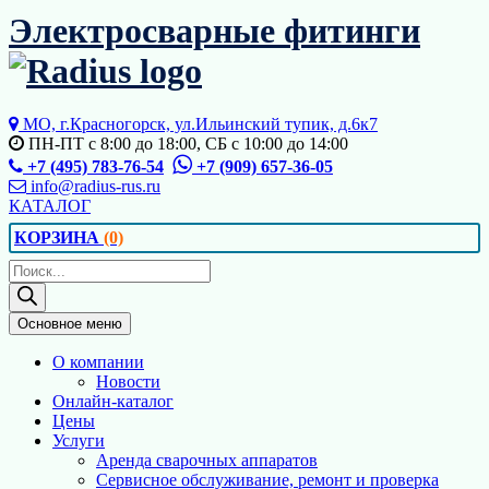
Перейти
Электросварные фитинги
к
содержимому
МО, г.Красногорск, ул.Ильинский тупик, д.6к7
ПН-ПТ с 8:00 до 18:00, СБ с 10:00 до 14:00
+7 (495) 783-76-54
+7 (909) 657-36-05
info@radius-rus.ru
КАТАЛОГ
КОРЗИНА
(0)
Поиск
товаров
Основное меню
О компании
Новости
Онлайн-каталог
Цены
Услуги
Аренда сварочных аппаратов
Сервисное обслуживание, ремонт и проверка