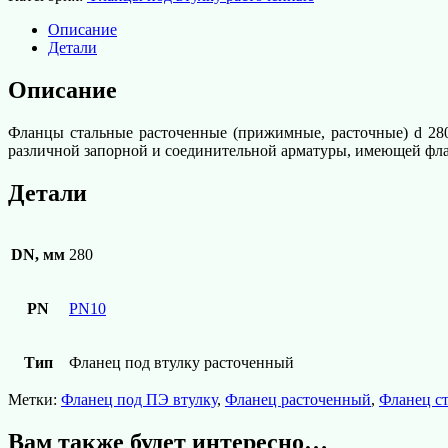
под
втулку
Описание
расточенный
Детали
d
280
Описание
мм
PN10
Фланцы стальные расточенные (прижимные, расточные) d 28
различной запорной и соединительной арматуры, имеющей флан
Детали
DN, мм
280
PN
PN10
Тип
Фланец под втулку расточенный
Метки:
Фланец под ПЭ втулку
,
Фланец расточенный
,
Фланец с
Вам также будет интересно…