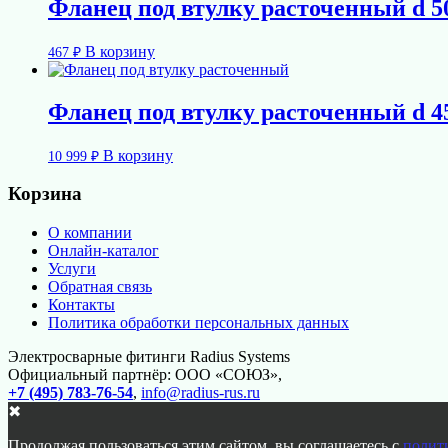
Фланец под втулку расточенный d 5
В корзину
467
₽
Фланец под втулку расточенный d 4
В корзину
10 999
₽
Корзина
О компании
Онлайн-каталог
Услуги
Обратная связь
Контакты
Политика обработки персональных данных
Электросварные фитинги Radius Systems
Официальный партнёр: ООО «СОЮЗ»,
+7 (495) 783-76-54
,
info@radius-rus.ru
✖
Продолжая пользоваться этим сайтом, вы соглашаетесь с
полит