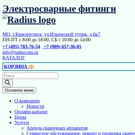
Перейти
Электросварные фитинги
к
содержимому
МО, г.Красногорск, ул.Ильинский тупик, д.6к7
ПН-ПТ с 8:00 до 18:00, СБ с 10:00 до 14:00
+7 (495) 783-76-54
+7 (909) 657-36-05
info@radius-rus.ru
КАТАЛОГ
КОРЗИНА
(0)
Поиск
товаров
Основное меню
О компании
Новости
Онлайн-каталог
Цены
Услуги
Аренда сварочных аппаратов
Сервисное обслуживание, ремонт и проверка сваро