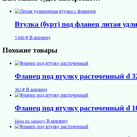
Втулка (бурт) под фланец литая удл
В корзину
3 840
₽
Похожие товары
Фланец под втулку расточенный d 3
В корзину
362
₽
Фланец под втулку расточенный d 1
В корзину
Цена по запросу