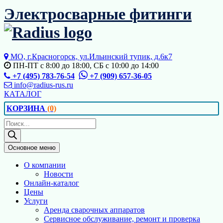
Перейти
Электросварные фитинги
к
содержимому
МО, г.Красногорск, ул.Ильинский тупик, д.6к7
ПН-ПТ с 8:00 до 18:00, СБ с 10:00 до 14:00
+7 (495) 783-76-54
+7 (909) 657-36-05
info@radius-rus.ru
КАТАЛОГ
КОРЗИНА
(0)
Поиск
товаров
Основное меню
О компании
Новости
Онлайн-каталог
Цены
Услуги
Аренда сварочных аппаратов
Сервисное обслуживание, ремонт и проверка