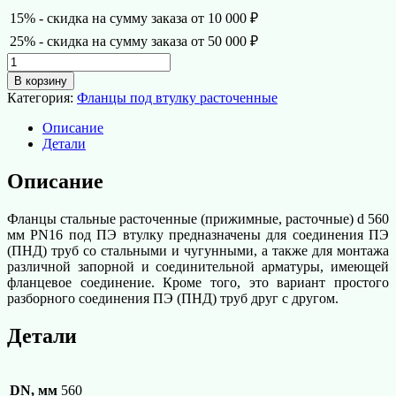
15% - скидка на сумму заказа от 10 000 ₽
25% - скидка на сумму заказа от 50 000 ₽
Количество
товара
В корзину
Фланец
Категория:
Фланцы под втулку расточенные
под
втулку
Описание
расточенный
Детали
d
560
Описание
мм
PN16
Фланцы стальные расточенные (прижимные, расточные) d 560
мм PN16 под ПЭ втулку предназначены для соединения ПЭ
(ПНД) труб со стальными и чугунными, а также для монтажа
различной запорной и соединительной арматуры, имеющей
фланцевое соединение. Кроме того, это вариант простого
разборного соединения ПЭ (ПНД) труб друг с другом.
Детали
DN, мм
560