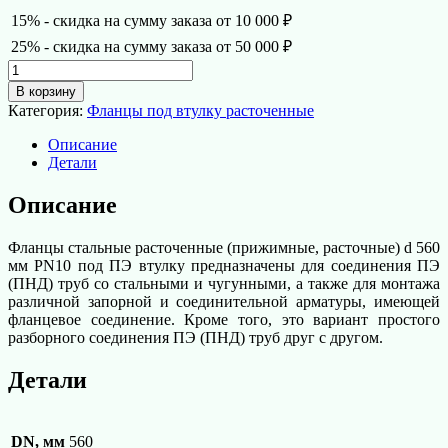
15% - скидка на сумму заказа от 10 000 ₽
25% - скидка на сумму заказа от 50 000 ₽
Количество
товара
В корзину
Фланец
Категория:
Фланцы под втулку расточенные
под
втулку
Описание
расточенный
Детали
d
560
Описание
мм
PN10
Фланцы стальные расточенные (прижимные, расточные) d 560
мм PN10 под ПЭ втулку предназначены для соединения ПЭ
(ПНД) труб со стальными и чугунными, а также для монтажа
различной запорной и соединительной арматуры, имеющей
фланцевое соединение. Кроме того, это вариант простого
разборного соединения ПЭ (ПНД) труб друг с другом.
Детали
DN, мм
560