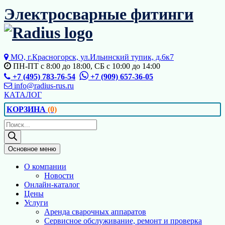
Перейти
Электросварные фитинги
к
содержимому
МО, г.Красногорск, ул.Ильинский тупик, д.6к7
ПН-ПТ с 8:00 до 18:00, СБ с 10:00 до 14:00
+7 (495) 783-76-54
+7 (909) 657-36-05
info@radius-rus.ru
КАТАЛОГ
КОРЗИНА
(0)
Поиск
товаров
Основное меню
О компании
Новости
Онлайн-каталог
Цены
Услуги
Аренда сварочных аппаратов
Сервисное обслуживание, ремонт и проверка