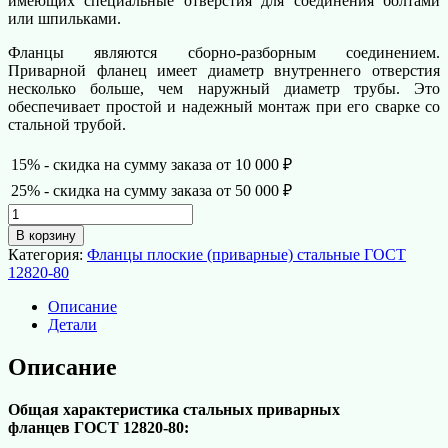
имеющих специальные отверстия для соединения болтами
или шпильками.
Фланцы являются сборно-разборным соединением.
Приварной фланец имеет диаметр внутреннего отверстия
несколько больше, чем наружный диаметр трубы. Это
обеспечивает простой и надежный монтаж при его сварке со
стальной трубой.
15% - скидка на сумму заказа от 10 000 ₽
25% - скидка на сумму заказа от 50 000 ₽
Количество
товара
В корзину
Фланец
Категория:
Фланцы плоские (приварные) стальные ГОСТ
плоский
12820-80
(приварной)
стальной
Описание
ГОСТ
Детали
12820-
80
Описание
d
600
Общая характеристика стальных приварных
мм
фланцев ГОСТ 12820-80:
PN16