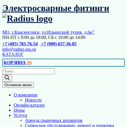
Перейти
Электросварные фитинги
к
содержимому
МО, г.Красногорск, ул.Ильинский тупик, д.6к7
ПН-ПТ с 8:00 до 18:00, СБ с 10:00 до 14:00
+7 (495) 783-76-54
+7 (909) 657-36-05
info@radius-rus.ru
КАТАЛОГ
КОРЗИНА
(0)
Поиск
товаров
Основное меню
О компании
Новости
Онлайн-каталог
Цены
Услуги
Аренда сварочных аппаратов
Сервисное обслуживание, ремонт и проверка