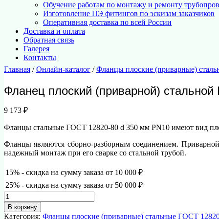
Обучение работам по монтажу и ремонту трубопро
Изготовление ПЭ фитингов по эскизам заказчиков
Оперативная доставка по всей России
Доставка и оплата
Обратная связь
Галерея
Контакты
Главная
/
Онлайн-каталог
/
Фланцы плоские (приварные) сталь
Фланец плоский (приварной) стальной
9 173
₽
Фланцы стальные ГОСТ 12820-80 d 350 мм PN10 имеют вид пло
Фланцы являются сборно-разборным соединением. Приварной 
надежный монтаж при его сварке со стальной трубой.
15% - скидка на сумму заказа от 10 000 ₽
25% - скидка на сумму заказа от 50 000 ₽
Количество
товара
В корзину
Фланец
Категория:
Фланцы плоские (приварные) стальные ГОСТ 12820