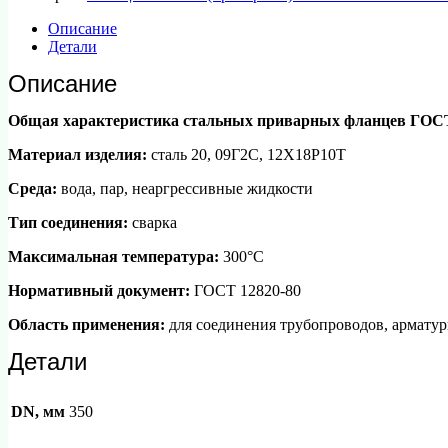
плоский
(приварной)
Описание
стальной
Детали
ГОСТ
12820-
Описание
80
d
Общая характеристика стальных приварных фланцев ГОСТ
350
мм
Материал изделия:
сталь 20, 09Г2С, 12Х18Р10Т
PN10
Среда:
вода, пар, неаргрессивные жидкости
Тип соединения:
сварка
Максимальная температура:
300°С
Нормативный документ:
ГОСТ 12820-80
Область применения:
для соединения трубопроводов, арматур
Детали
DN, мм
350