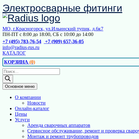
Электросварные фитинги
Перейти
к
содержимому
МО, г.Красногорск, ул.Ильинский тупик, д.6к7
ПН-ПТ с 8:00 до 18:00, СБ с 10:00 до 14:00
+7 (495) 783-76-54
+7 (909) 657-36-05
info@radius-rus.ru
КАТАЛОГ
КОРЗИНА
(0)
Поиск
товаров
Основное меню
О компании
Новости
Онлайн-каталог
Цены
Услуги
Аренда сварочных аппаратов
Сервисное обслуживание, ремонт и проверка сваро
Монтаж и ремонт трубопроводов