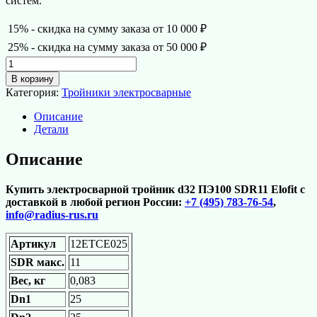
систем.
15% - скидка на сумму заказа от 10 000 ₽
25% - скидка на сумму заказа от 50 000 ₽
Количество
товара
В корзину
Электросварной
Категория:
Тройники электросварные
тройник
d25
Описание
SDR11
Детали
Elofit
Описание
Купить электросварной тройник d32 ПЭ100 SDR11 Elofit с
доставкой в любой регион России:
+7 (495) 783-76-54
,
info@radius-rus.ru
Артикул
12ETCE025
SDR макс.
11
Вес, кг
0,083
Dn1
25