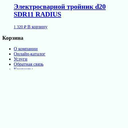
Электросварной тройник d20
SDR11 RADIUS
В корзину
1 320
₽
Корзина
О компании
Онлайн-каталог
Услуги
Обратная связь
Контакты
Политика обработки персональных данных
Электросварные фитинги Radius Systems
Официальный партнёр: ООО «СОЮЗ»,
+7 (495) 783-76-54
,
info@radius-rus.ru
✖
Продолжая пользоваться этим
сайтом, вы соглашаетесь с
политикой обработки
персональных данных
.