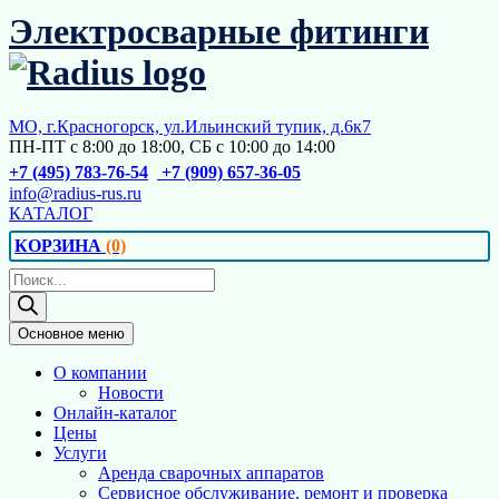
Перейти
Электросварные фитинги
к
содержимому
МО, г.Красногорск, ул.Ильинский тупик, д.6к7
ПН-ПТ с 8:00 до 18:00, СБ с 10:00 до 14:00
+7 (495) 783-76-54
+7 (909) 657-36-05
info@radius-rus.ru
КАТАЛОГ
КОРЗИНА
(0)
Поиск
товаров
Основное меню
О компании
Новости
Онлайн-каталог
Цены
Услуги
Аренда сварочных аппаратов
Сервисное обслуживание, ремонт и проверка