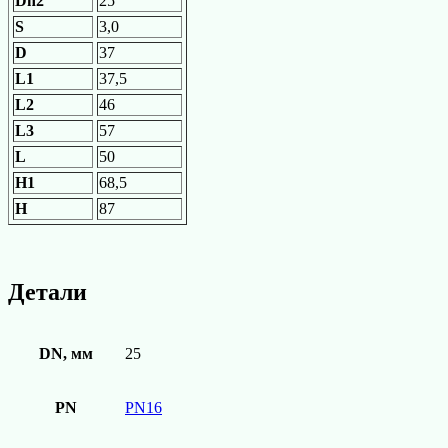
Dn2
25
S
3,0
D
37
L1
37,5
L2
46
L3
57
L
50
H1
68,5
H
87
Детали
DN, мм
25
PN
PN16