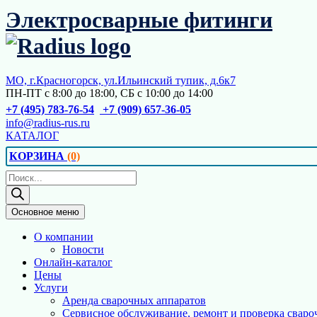
Перейти
Электросварные фитинги
к
содержимому
МО, г.Красногорск, ул.Ильинский тупик, д.6к7
ПН-ПТ с 8:00 до 18:00, СБ с 10:00 до 14:00
+7 (495) 783-76-54
+7 (909) 657-36-05
info@radius-rus.ru
КАТАЛОГ
КОРЗИНА
(0)
Поиск
товаров
Основное меню
О компании
Новости
Онлайн-каталог
Цены
Услуги
Аренда сварочных аппаратов
Сервисное обслуживание, ремонт и проверка сваро