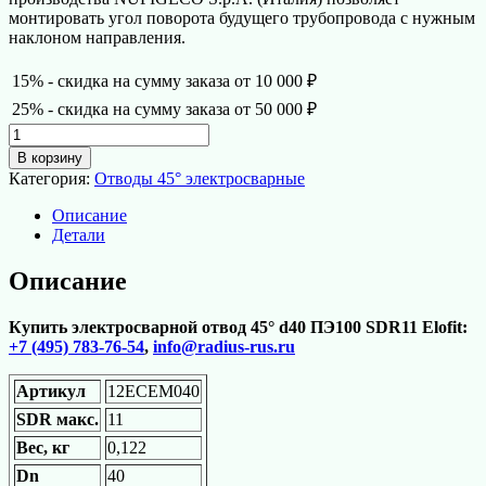
монтировать угол поворота будущего трубопровода с нужным
наклоном направления.
15% - скидка на сумму заказа от 10 000 ₽
25% - скидка на сумму заказа от 50 000 ₽
Количество
товара
В корзину
Электросварной
Категория:
Отводы 45° электросварные
отвод
45°
Описание
d40
Детали
ПЭ100
SDR11
Описание
Elofit
Купить электросварной отвод 45° d40 ПЭ100 SDR11 Elofit:
+7 (495) 783-76-54
,
info@radius-rus.ru
Артикул
12ECEM040
SDR макс.
11
Вес, кг
0,122
Dn
40