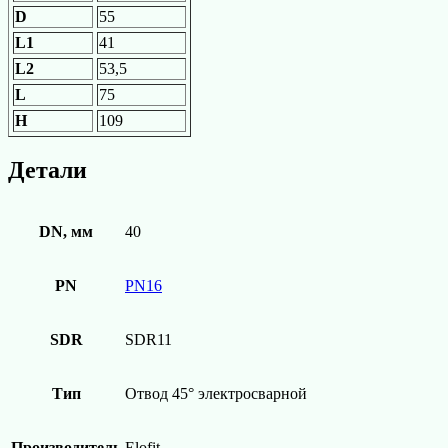
D
55
L1
41
L2
53,5
L
75
H
109
Детали
DN, мм
40
PN
PN16
SDR
SDR11
Тип
Отвод 45° электросварной
Производитель
Elofit