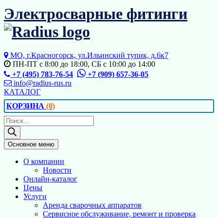
Перейти
Электросварные фитинги
к
содержимому
МО, г.Красногорск, ул.Ильинский тупик, д.6к7
ПН-ПТ с 8:00 до 18:00, СБ с 10:00 до 14:00
+7 (495) 783-76-54
+7 (909) 657-36-05
info@radius-rus.ru
КАТАЛОГ
КОРЗИНА
(0)
Поиск
товаров
Основное меню
О компании
Новости
Онлайн-каталог
Цены
Услуги
Аренда сварочных аппаратов
Сервисное обслуживание, ремонт и проверка