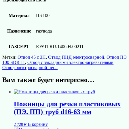
Материал
ПЭ100
Назначение
газ/вода
ГАЗСЕРТ
ЮАЧ1.RU.1406.Н.00211
Метки:
Отвод 45 с ЗН
,
Отвод ПНД электросварной
,
Отвод ПЭ
100 SDR 11
,
Отвод с закладными электронагревателями
,
Отвод электросварной цена
Вам также будет интересно…
Ножницы для резки пластиковых
(ПЭ, ПП) труб d16-63 мм
В корзину
2 720
₽