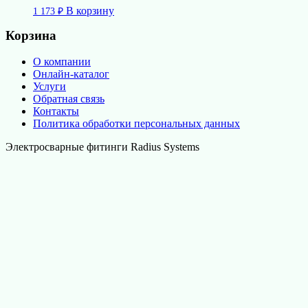
В корзину
1 173
₽
Корзина
О компании
Онлайн-каталог
Услуги
Обратная связь
Контакты
Политика обработки персональных данных
Электросварные фитинги Radius Systems
Официальный партнёр: ООО «СОЮЗ»,
+7 (495) 783-76-54
,
info@radius-rus.ru
✖
Продолжая пользоваться этим
сайтом, вы соглашаетесь с
политикой обработки
персональных данных
.
Соглашаюсь
Перейти
вверх