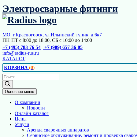
Перейти
Электросварные фитинги
к
содержимому
МО, г.Красногорск, ул.Ильинский тупик, д.6к7
ПН-ПТ с 8:00 до 18:00, СБ с 10:00 до 14:00
+7 (495) 783-76-54
+7 (909) 657-36-05
info@radius-rus.ru
КАТАЛОГ
КОРЗИНА
(0)
Поиск
товаров
Основное меню
О компании
Новости
Онлайн-каталог
Цены
Услуги
Аренда сварочных аппаратов
Сервисное обслуживание, ремонт и проверка сваро