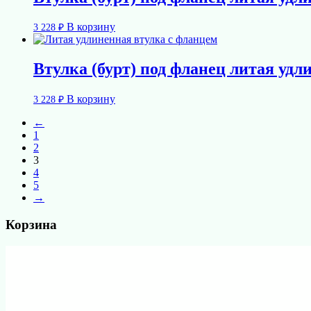
В корзину
3 228
₽
Втулка (бурт) под фланец литая удл
В корзину
3 228
₽
←
1
2
3
4
5
→
Корзина