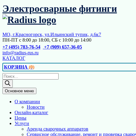
Перейти
Электросварные фитинги
к
содержимому
МО, г.Красногорск, ул.Ильинский тупик, д.6к7
ПН-ПТ с 8:00 до 18:00, СБ с 10:00 до 14:00
+7 (495) 783-76-54
+7 (909) 657-36-05
info@radius-rus.ru
КАТАЛОГ
КОРЗИНА
(0)
Поиск
товаров
Основное меню
О компании
Новости
Онлайн-каталог
Цены
Услуги
Аренда сварочных аппаратов
Сервисное обслуживание, ремонт и проверка сваро