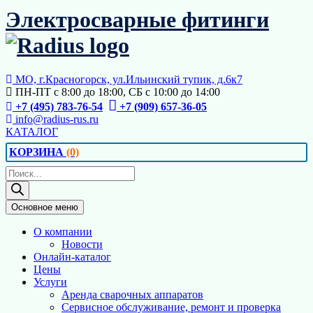
Перейти
Электросварные фитинги
к
содержимому
МО, г.Красногорск, ул.Ильинский тупик, д.6к7
ПН-ПТ с 8:00 до 18:00, СБ с 10:00 до 14:00
+7 (495) 783-76-54
+7 (909) 657-36-05
info@radius-rus.ru
КАТАЛОГ
КОРЗИНА
(0)
Поиск
товаров
Основное меню
О компании
Новости
Онлайн-каталог
Цены
Услуги
Аренда сварочных аппаратов
Сервисное обслуживание, ремонт и проверка