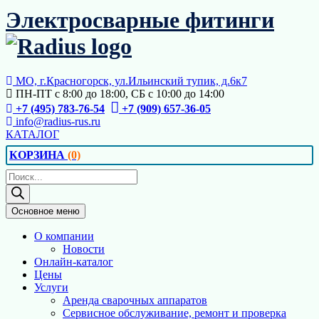
Перейти
Электросварные фитинги
к
содержимому
МО, г.Красногорск, ул.Ильинский тупик, д.6к7
ПН-ПТ с 8:00 до 18:00, СБ с 10:00 до 14:00
+7 (495) 783-76-54
+7 (909) 657-36-05
info@radius-rus.ru
КАТАЛОГ
КОРЗИНА
(0)
Поиск
товаров
Основное меню
О компании
Новости
Онлайн-каталог
Цены
Услуги
Аренда сварочных аппаратов
Сервисное обслуживание, ремонт и проверка