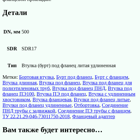
Детали
DN, мм
500
SDR
SDR17
Тип
Втулка (бурт) под фланец литая удлиненная
Метки:
Бортовая втулка
,
Бурт под фланец
,
Бурт с фланцем
,
Втулка длинная
,
Втулка под фланец
,
Втулка под фланец для
полиэтиленовых труб
,
Втулка под фланец ПНД
,
Втулка под
фланец ПЭ100
,
Втулка ПЭ под фланец
,
Втулка с удлиненным
хвостовиком
,
Втулка фланцевая
,
Втулки под фланец литые
,
Втулки под фланец удлиненные
,
Отбортовка
,
Соединение
ПНД трубы с задвижкой
,
Соединение ПЭ трубы с фланцем
,
ТУ 22.21.29-046-73011750-2018
,
Фланцевый адаптер
Вам также будет интересно…