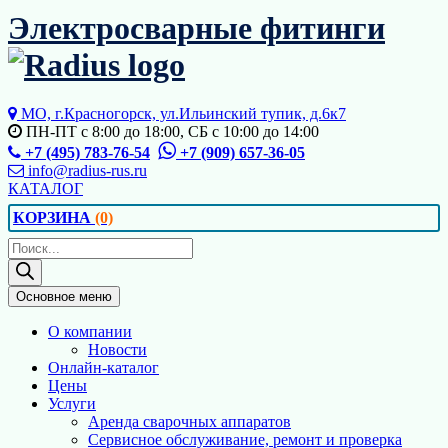
Перейти
Электросварные фитинги
к
содержимому
МО, г.Красногорск, ул.Ильинский тупик, д.6к7
ПН-ПТ с 8:00 до 18:00, СБ с 10:00 до 14:00
+7 (495) 783-76-54
+7 (909) 657-36-05
info@radius-rus.ru
КАТАЛОГ
КОРЗИНА
(0)
Поиск
товаров
Основное меню
О компании
Новости
Онлайн-каталог
Цены
Услуги
Аренда сварочных аппаратов
Сервисное обслуживание, ремонт и проверка