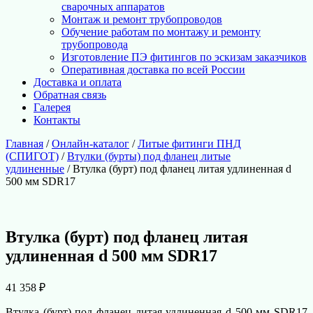
сварочных аппаратов
Монтаж и ремонт трубопроводов
Обучение работам по монтажу и ремонту
трубопровода
Изготовление ПЭ фитингов по эскизам заказчиков
Оперативная доставка по всей России
Доставка и оплата
Обратная связь
Галерея
Контакты
Главная
/
Онлайн-каталог
/
Литые фитинги ПНД
(СПИГОТ)
/
Втулки (бурты) под фланец литые
удлиненные
/ Втулка (бурт) под фланец литая удлиненная d
500 мм SDR17
Втулка (бурт) под фланец литая
удлиненная d 500 мм SDR17
41 358
₽
Втулка (бурт) под фланец литая удлиненная d 500 мм SDR17