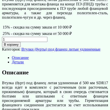
применяется для монтажа фланца на конце ПЭ (ПНД) трубы с
последующим присоединением к ПЭ трубе любой фланцевой
арматуры, а также для перехода полиэтилен-сталь,
полиэтилен-чугун и др. через фланец.
15% - скидка на сумму заказа от 10 000 ₽
25% - скидка на сумму заказа от 50 000 ₽
Количество
товара
В корзину
Втулка
Категория:
Втулки (бурты) под фланец литые удлиненные
(бурт)
под
Описание
фланец
Детали
литая
удлиненная
Описание
d
500
Втулка (бурт) под фланец литая удлиненная d 500 мм SDR17
мм
всегда идет в комплекте с расточенным (или расточным,
SDR17
прижимным) фланцем, который в свою очередь стягивается
болтами или шпильками с ответным фланцем
присоединяемой арматуры или трубы. Герметизация
фланцевого соединения достигается за счет использования
фланцевой прокладки.