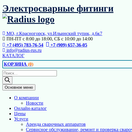
Перейти
Электросварные фитинги
к
содержимому
МО, г.Красногорск, ул.Ильинский тупик, д.6к7
ПН-ПТ с 8:00 до 18:00, СБ с 10:00 до 14:00
+7 (495) 783-76-54
+7 (909) 657-36-05
info@radius-rus.ru
КАТАЛОГ
КОРЗИНА
(0)
Поиск
товаров
Основное меню
О компании
Новости
Онлайн-каталог
Цены
Услуги
Аренда сварочных аппаратов
Сервисное обслуживание, ремонт и проверка сваро