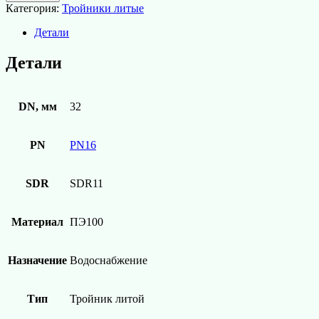
Тройник
Категория:
Тройники литые
литой
ПЭ100
Детали
SDR11
d32
Детали
СПИГОТ
DN, мм
32
PN
PN16
SDR
SDR11
Материал
ПЭ100
Назначение
Водоснабжение
Тип
Тройник литой