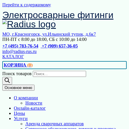
Перейти к содержимому
Электросварные фитинги
МО, г.Красногорск, ул.Ильинский тупик, д.6к7
ПН-ПТ с 8:00 до 18:00, СБ с 10:00 до 14:00
+7 (495) 783-76-54
+7 (909) 657-36-05
info@radius-rus.ru
КАТАЛОГ
КОРЗИНА
(0)
Поиск товаров
Основное меню
О компании
Новости
Онлайн-каталог
Цены
Услуги
Аренда сварочных аппаратов
Сервисное обслуживание, ремонт и проверка