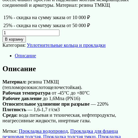
соединений и арматуры. Материал: резина ТМКЩ
15% - скидка на сумму заказа от 10 000 ₽
25% - скидка на сумму заказа от 50 000 ₽
Количество
товара
В корзину
Прокладка
Категория:
Уплотнительные кольца и прокладки
фланцевая
резиновая
Описание
DN350
с
Описание
ручкой
усиленная
Материал:
резина ТМКЩ
(тепломорозокислотощелочестойкая).
Рабочая температура
от -45°С до +80°С
Рабочее давление
до 1,6Мпа (PN16)
Относительное удлинение при разрыве
— 220%
Плотность
— 1,6-1,7 г/см3
Среда:
вода питьевая и техническая, нефтепродукты,
неагрессивные жидкости, инертные газы.
Метки:
Прокладка водопровод
,
Прокладка для фланца
резиновая толстая
,
Прокладка толстая тмкщ
,
Прокладка