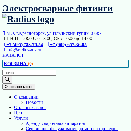
Перейти
Электросварные фитинги
к
содержимому
МО, г.Красногорск, ул.Ильинский тупик, д.6к7
ПН-ПТ с 8:00 до 18:00, СБ с 10:00 до 14:00
+7 (495) 783-76-54
+7 (909) 657-36-05
info@radius-rus.ru
КАТАЛОГ
КОРЗИНА
(0)
Поиск
товаров
Основное меню
О компании
Новости
Онлайн-каталог
Цены
Услуги
Аренда сварочных аппаратов
Сервисное обслуживание, ремонт и проверка