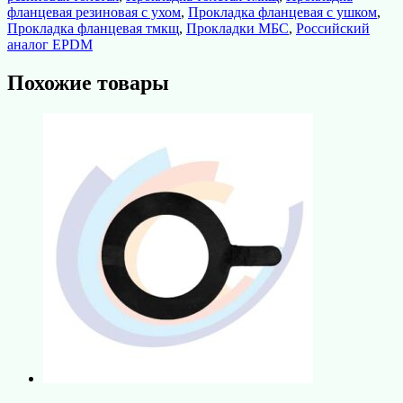
фланцевая резиновая с ухом
,
Прокладка фланцевая с ушком
,
Прокладка фланцевая тмкщ
,
Прокладки МБС
,
Российский
аналог EPDM
Похожие товары