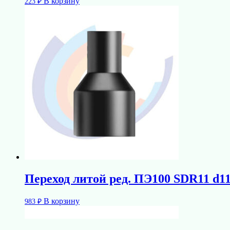
В корзину
223
₽
Переход литой ред. ПЭ100 SDR11 d
В корзину
983
₽