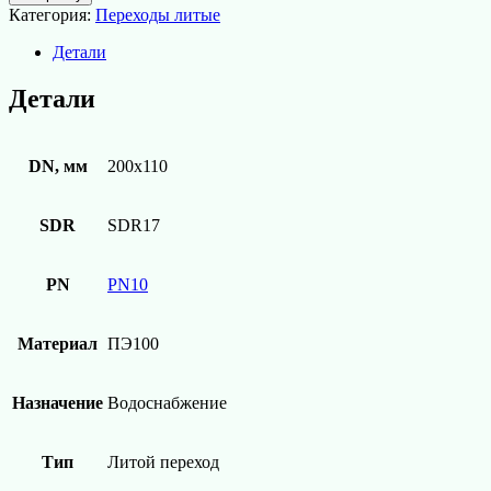
Переход
Категория:
Переходы литые
литой
ред.
Детали
ПЭ100
SDR17
Детали
d200х110
СПИГОТ
DN, мм
200х110
SDR
SDR17
PN
PN10
Материал
ПЭ100
Назначение
Водоснабжение
Тип
Литой переход