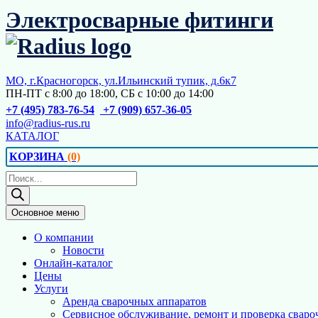
Перейти
Электросварные фитинги
к
содержимому
МО, г.Красногорск, ул.Ильинский тупик, д.6к7
ПН-ПТ с 8:00 до 18:00, СБ с 10:00 до 14:00
+7 (495) 783-76-54
+7 (909) 657-36-05
info@radius-rus.ru
КАТАЛОГ
КОРЗИНА
(0)
Поиск
товаров
Основное меню
О компании
Новости
Онлайн-каталог
Цены
Услуги
Аренда сварочных аппаратов
Сервисное обслуживание, ремонт и проверка сваро