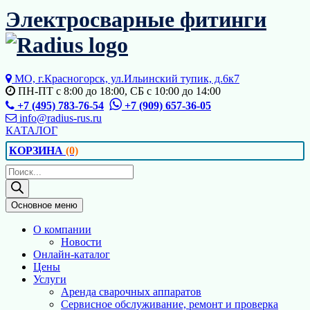
Перейти
Электросварные фитинги
к
содержимому
МО, г.Красногорск, ул.Ильинский тупик, д.6к7
ПН-ПТ с 8:00 до 18:00, СБ с 10:00 до 14:00
+7 (495) 783-76-54
+7 (909) 657-36-05
info@radius-rus.ru
КАТАЛОГ
КОРЗИНА
(0)
Поиск
товаров
Основное меню
О компании
Новости
Онлайн-каталог
Цены
Услуги
Аренда сварочных аппаратов
Сервисное обслуживание, ремонт и проверка