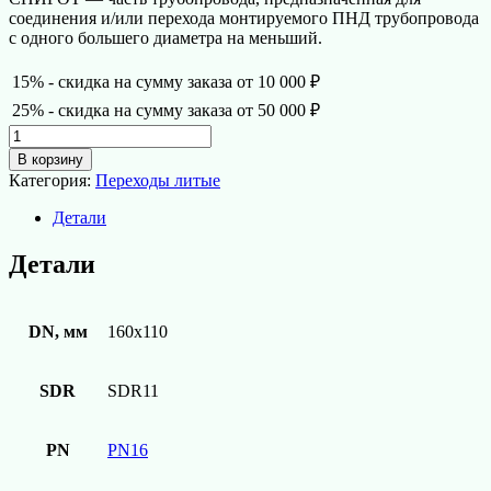
соединения и/или перехода монтируемого ПНД трубопровода
с одного большего диаметра на меньший.
15% - скидка на сумму заказа от 10 000 ₽
25% - скидка на сумму заказа от 50 000 ₽
Количество
товара
В корзину
Переход
Категория:
Переходы литые
литой
ред.
Детали
ПЭ100
SDR11
Детали
d160х110
СПИГОТ
DN, мм
160х110
SDR
SDR11
PN
PN16