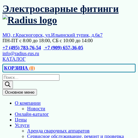
Перейти
Электросварные фитинги
к
содержимому
МО, г.Красногорск, ул.Ильинский тупик, д.6к7
ПН-ПТ с 8:00 до 18:00, СБ с 10:00 до 14:00
+7 (495) 783-76-54
+7 (909) 657-36-05
info@radius-rus.ru
КАТАЛОГ
КОРЗИНА
(0)
Поиск
товаров
Основное меню
О компании
Новости
Онлайн-каталог
Цены
Услуги
Аренда сварочных аппаратов
Сервисное обслуживание, ремонт и проверка