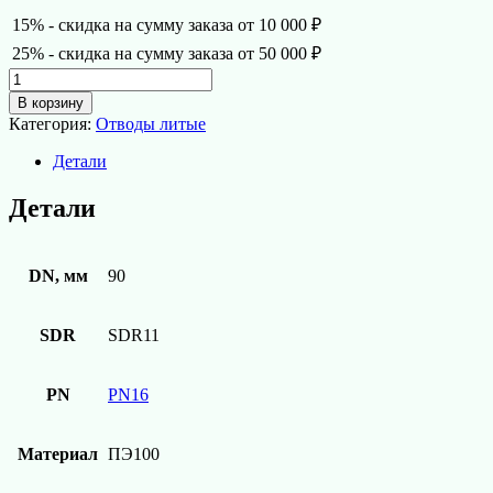
15% - скидка на сумму заказа от 10 000 ₽
25% - скидка на сумму заказа от 50 000 ₽
Количество
товара
В корзину
Литой
Категория:
Отводы литые
отвод
90°
Детали
ПЭ100
SDR11
Детали
d90
СПИГОТ
DN, мм
90
SDR
SDR11
PN
PN16
Материал
ПЭ100