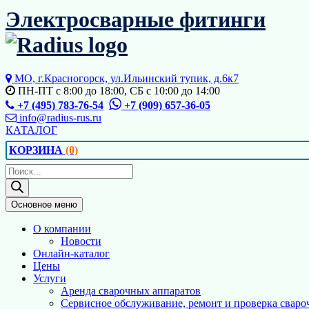
Перейти
Электросварные фитинги
к
содержимому
МО, г.Красногорск, ул.Ильинский тупик, д.6к7
ПН-ПТ с 8:00 до 18:00, СБ с 10:00 до 14:00
+7 (495) 783-76-54
+7 (909) 657-36-05
info@radius-rus.ru
КАТАЛОГ
КОРЗИНА
(0)
Поиск
товаров
Основное меню
О компании
Новости
Онлайн-каталог
Цены
Услуги
Аренда сварочных аппаратов
Сервисное обслуживание, ремонт и проверка сваро