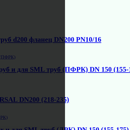
руб d200 фланец DN200 PN10/16
уб и для SML труб (ПФРК) DN 150 (155-
SAL DN200 (218-235)
 и для SML труб (ДРК) DN 150 (155-175)