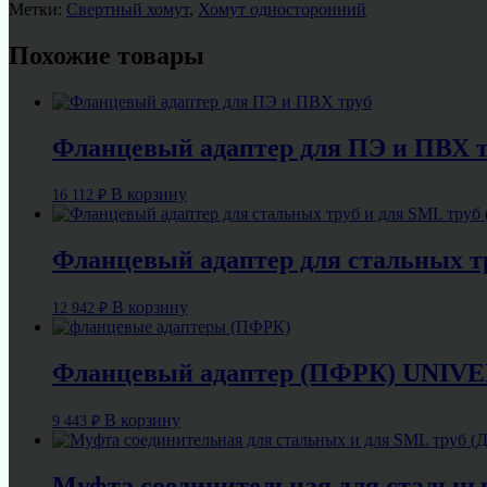
Метки:
Свертный хомут
,
Хомут односторонний
Похожие товары
Фланцевый адаптер для ПЭ и ПВХ т
В корзину
16 112
₽
Фланцевый адаптер для стальных тр
В корзину
12 942
₽
Фланцевый адаптер (ПФРК) UNIVER
В корзину
9 443
₽
Муфта соединительная для стальных