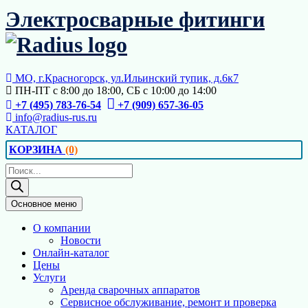
Перейти
Электросварные фитинги
к
содержимому
МО, г.Красногорск, ул.Ильинский тупик, д.6к7
ПН-ПТ с 8:00 до 18:00, СБ с 10:00 до 14:00
+7 (495) 783-76-54
+7 (909) 657-36-05
info@radius-rus.ru
КАТАЛОГ
КОРЗИНА
(0)
Поиск
товаров
Основное меню
О компании
Новости
Онлайн-каталог
Цены
Услуги
Аренда сварочных аппаратов
Сервисное обслуживание, ремонт и проверка