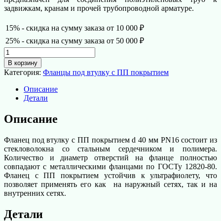
задвижкам, кранам и прочей трубопроводной арматуре.
15% - скидка на сумму заказа от 10 000 ₽
25% - скидка на сумму заказа от 50 000 ₽
Количество
товара
В корзину
Фланец
Категория:
Фланцы под втулку с ПП покрытием
под
втулку
Описание
с
Детали
ПП
покрытием
Описание
d
40
Фланец под втулку с ПП покрытием d 40 мм PN16 состоит из
мм
стекловолокна со стальным сердечником и полимера.
PN16
Количество и диаметр отверстий на фланце полностью
совпадают с металлическими фланцами по ГОСТу 12820-80.
Фланец с ПП покрытием устойчив к ультрафиолету, что
позволяет применять его как на наружный сетях, так и на
внутренних сетях.
Детали