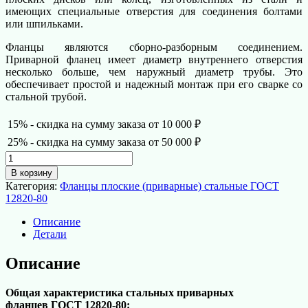
имеющих специальные отверстия для соединения болтами
или шпильками.
Фланцы являются сборно-разборным соединением.
Приварной фланец имеет диаметр внутреннего отверстия
несколько больше, чем наружный диаметр трубы. Это
обеспечивает простой и надежный монтаж при его сварке со
стальной трубой.
15% - скидка на сумму заказа от 10 000 ₽
25% - скидка на сумму заказа от 50 000 ₽
Количество
товара
В корзину
Фланец
Категория:
Фланцы плоские (приварные) стальные ГОСТ
плоский
12820-80
(приварной)
стальной
Описание
ГОСТ
Детали
12820-
80
Описание
d
80
Общая характеристика стальных приварных
мм
фланцев ГОСТ 12820-80:
PN10