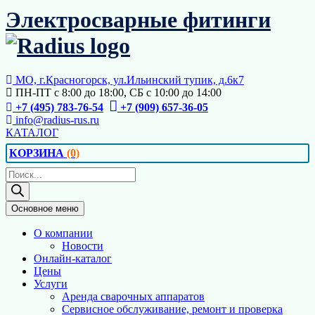
Перейти
Электросварные фитинги
к
содержимому
МО, г.Красногорск, ул.Ильинский тупик, д.6к7
ПН-ПТ с 8:00 до 18:00, СБ с 10:00 до 14:00
+7 (495) 783-76-54
+7 (909) 657-36-05
info@radius-rus.ru
КАТАЛОГ
КОРЗИНА
(0)
Поиск
товаров
Основное меню
О компании
Новости
Онлайн-каталог
Цены
Услуги
Аренда сварочных аппаратов
Сервисное обслуживание, ремонт и проверка