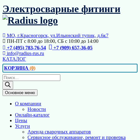
Перейти
Электросварные фитинги
к
содержимому
МО, г.Красногорск, ул.Ильинский тупик, д.6к7
ПН-ПТ с 8:00 до 18:00, СБ с 10:00 до 14:00
+7 (495) 783-76-54
+7 (909) 657-36-05
info@radius-rus.ru
КАТАЛОГ
КОРЗИНА
(0)
Поиск
товаров
Основное меню
О компании
Новости
Онлайн-каталог
Цены
Услуги
Аренда сварочных аппаратов
Сервисное обслуживание, ремонт и проверка