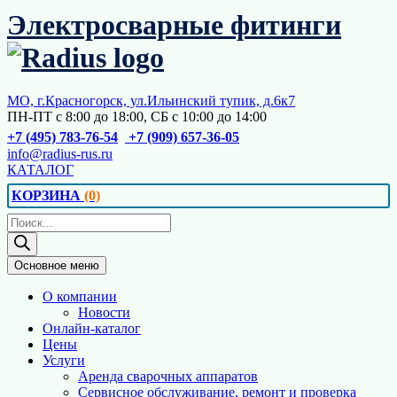
Перейти
Электросварные фитинги
к
содержимому
МО, г.Красногорск, ул.Ильинский тупик, д.6к7
ПН-ПТ с 8:00 до 18:00, СБ с 10:00 до 14:00
+7 (495) 783-76-54
+7 (909) 657-36-05
info@radius-rus.ru
КАТАЛОГ
КОРЗИНА
(0)
Поиск
товаров
Основное меню
О компании
Новости
Онлайн-каталог
Цены
Услуги
Аренда сварочных аппаратов
Сервисное обслуживание, ремонт и проверка