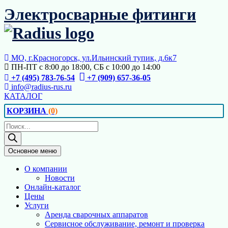
Перейти
Электросварные фитинги
к
содержимому
МО, г.Красногорск, ул.Ильинский тупик, д.6к7
ПН-ПТ с 8:00 до 18:00, СБ с 10:00 до 14:00
+7 (495) 783-76-54
+7 (909) 657-36-05
info@radius-rus.ru
КАТАЛОГ
КОРЗИНА
(0)
Поиск
товаров
Основное меню
О компании
Новости
Онлайн-каталог
Цены
Услуги
Аренда сварочных аппаратов
Сервисное обслуживание, ремонт и проверка