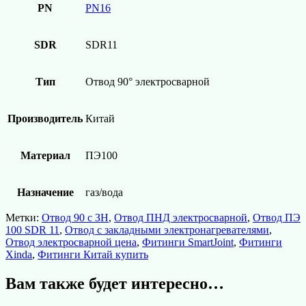
PN
PN16
SDR
SDR11
Тип
Отвод 90° электросварной
Производитель
Китай
Материал
ПЭ100
Назначение
газ/вода
Метки:
Отвод 90 с ЗН
,
Отвод ПНД электросварной
,
Отвод ПЭ
100 SDR 11
,
Отвод с закладными электронагревателями
,
Отвод электросварной цена
,
Фитинги SmartJoint
,
Фитинги
Xinda
,
Фитинги Китай купить
Вам также будет интересно…