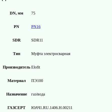
DN, мм
75
PN
PN16
SDR
SDR11
Тип
Муфта электросварная
Производитель
Elofit
Материал
ПЭ100
Назначение
газ/вода
ГАЗСЕРТ
ЮАЧ1.RU.1406.Н.00211