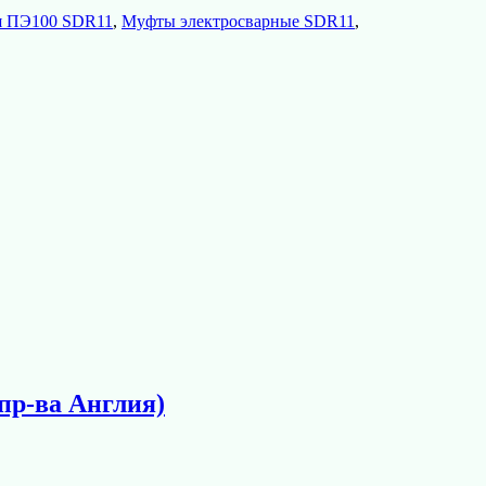
я ПЭ100 SDR11
,
Муфты электросварные SDR11
,
пр-ва Англия)