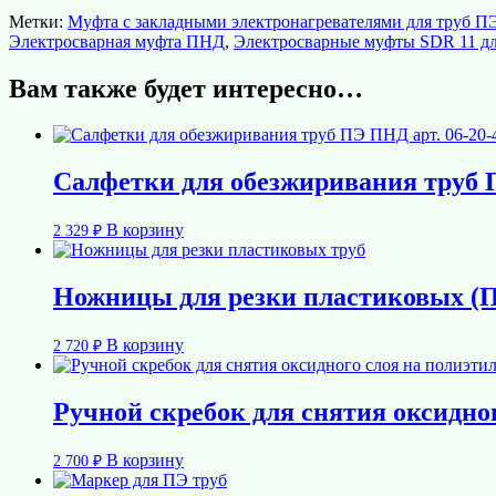
Метки:
Муфта с закладными электронагревателями для труб П
Электросварная муфта ПНД
,
Электросварные муфты SDR 11 д
Вам также будет интересно…
Салфетки для обезжиривания труб П
В корзину
2 329
₽
Ножницы для резки пластиковых (П
В корзину
2 720
₽
Ручной скребок для снятия оксидног
В корзину
2 700
₽