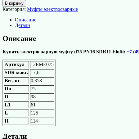
товара
В корзину
Электросварная
Категория:
Муфты электросварные
муфта
d75
Описание
PN16
Детали
SDR11
Elofit
Описание
Купить электросварную муфту d75 PN16 SDR11 Elofit:
+7 (4
Артикул
12EME075
SDR макс.
17,6
Вес, кг
0,358
Dn
75
D
98
L1
61
L
125
H
114
Детали