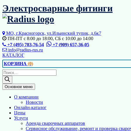
Перейти
Электросварные фитинги
к
содержимому
МО, г.Красногорск, ул.Ильинский тупик, д.6к7
ПН-ПТ с 8:00 до 18:00, СБ с 10:00 до 14:00
+7 (495) 783-76-54
+7 (909) 657-36-05
info@radius-rus.ru
КАТАЛОГ
КОРЗИНА
(0)
Поиск
товаров
Основное меню
О компании
Новости
Онлайн-каталог
Цены
Услуги
Аренда сварочных аппаратов
Сервисное обслуживание, ремонт и проверка сваро