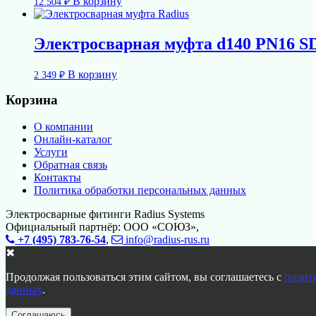
В корзину
12 504
₽
Электросварная муфта d140 PN16 
В корзину
2 349
₽
Корзина
О компании
Онлайн-каталог
Услуги
Обратная связь
Контакты
Политика обработки персональных данных
Электросварные фитинги Radius Systems
Официальный партнёр: ООО «СОЮЗ»,
+7 (495) 783-76-54
,
info@radius-rus.ru
✖
Продолжая пользоваться этим сайтом, вы соглашаетесь с
полит
данных
.
Соглашаюсь