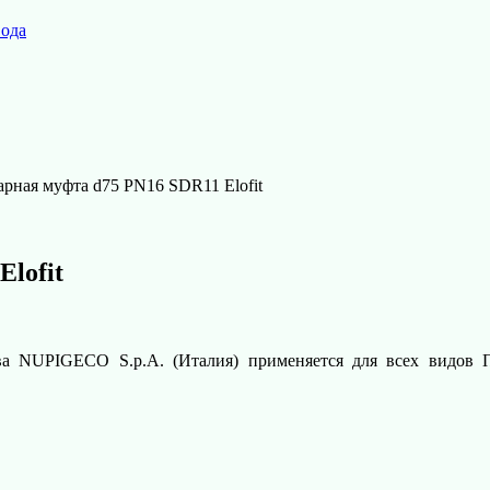
вода
арная муфта d75 PN16 SDR11 Elofit
lofit
ва NUPIGECO S.p.A. (Италия) применяется для всех видов