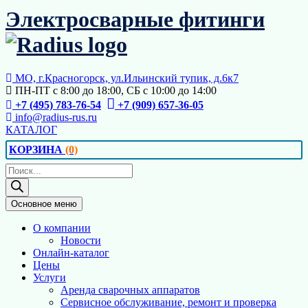
Перейти
Электросварные фитинги
к
содержимому
МО, г.Красногорск, ул.Ильинский тупик, д.6к7
ПН-ПТ с 8:00 до 18:00, СБ с 10:00 до 14:00
+7 (495) 783-76-54
+7 (909) 657-36-05
info@radius-rus.ru
КАТАЛОГ
КОРЗИНА
(0)
Поиск
товаров
Основное меню
О компании
Новости
Онлайн-каталог
Цены
Услуги
Аренда сварочных аппаратов
Сервисное обслуживание, ремонт и проверка