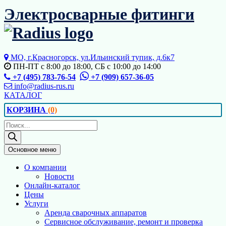
Перейти
Электросварные фитинги
к
содержимому
МО, г.Красногорск, ул.Ильинский тупик, д.6к7
ПН-ПТ с 8:00 до 18:00, СБ с 10:00 до 14:00
+7 (495) 783-76-54
+7 (909) 657-36-05
info@radius-rus.ru
КАТАЛОГ
КОРЗИНА
(0)
Поиск
товаров
Основное меню
О компании
Новости
Онлайн-каталог
Цены
Услуги
Аренда сварочных аппаратов
Сервисное обслуживание, ремонт и проверка