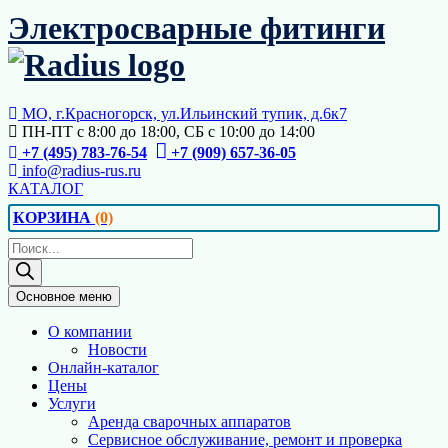
Перейти
Электросварные фитинги
к
содержимому
МО, г.Красногорск, ул.Ильинский тупик, д.6к7
ПН-ПТ с 8:00 до 18:00, СБ с 10:00 до 14:00
+7 (495) 783-76-54
+7 (909) 657-36-05
info@radius-rus.ru
КАТАЛОГ
КОРЗИНА
(0)
Поиск
товаров
Основное меню
О компании
Новости
Онлайн-каталог
Цены
Услуги
Аренда сварочных аппаратов
Сервисное обслуживание, ремонт и проверка