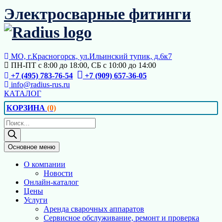
Перейти
Электросварные фитинги
к
содержимому
МО, г.Красногорск, ул.Ильинский тупик, д.6к7
ПН-ПТ с 8:00 до 18:00, СБ с 10:00 до 14:00
+7 (495) 783-76-54
+7 (909) 657-36-05
info@radius-rus.ru
КАТАЛОГ
КОРЗИНА
(0)
Поиск
товаров
Основное меню
О компании
Новости
Онлайн-каталог
Цены
Услуги
Аренда сварочных аппаратов
Сервисное обслуживание, ремонт и проверка