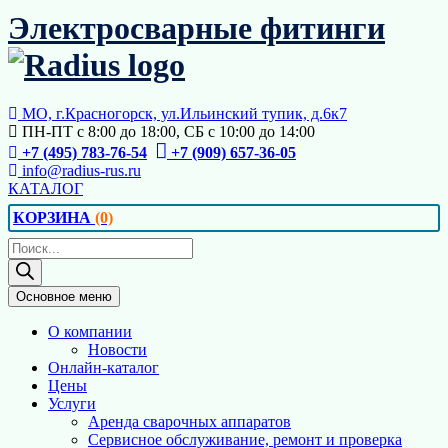
Перейти
Электросварные фитинги
к
содержимому
МО, г.Красногорск, ул.Ильинский тупик, д.6к7
ПН-ПТ с 8:00 до 18:00, СБ с 10:00 до 14:00
+7 (495) 783-76-54
+7 (909) 657-36-05
info@radius-rus.ru
КАТАЛОГ
КОРЗИНА
(0)
Поиск
товаров
Основное меню
О компании
Новости
Онлайн-каталог
Цены
Услуги
Аренда сварочных аппаратов
Сервисное обслуживание, ремонт и проверка