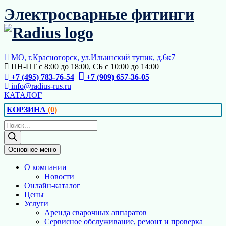
Перейти
Электросварные фитинги
к
содержимому
МО, г.Красногорск, ул.Ильинский тупик, д.6к7
ПН-ПТ с 8:00 до 18:00, СБ с 10:00 до 14:00
+7 (495) 783-76-54
+7 (909) 657-36-05
info@radius-rus.ru
КАТАЛОГ
КОРЗИНА
(0)
Поиск
товаров
Основное меню
О компании
Новости
Онлайн-каталог
Цены
Услуги
Аренда сварочных аппаратов
Сервисное обслуживание, ремонт и проверка