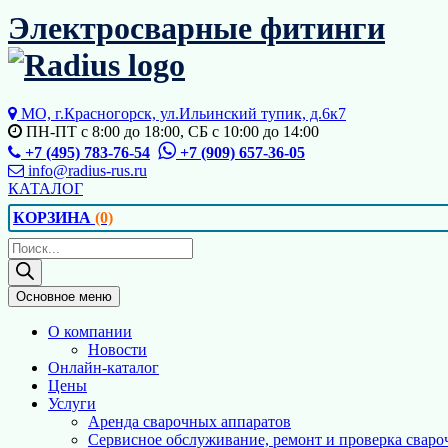
Перейти
Электросварные фитинги
к
содержимому
МО, г.Красногорск, ул.Ильинский тупик, д.6к7
ПН-ПТ с 8:00 до 18:00, СБ с 10:00 до 14:00
+7 (495) 783-76-54
+7 (909) 657-36-05
info@radius-rus.ru
КАТАЛОГ
КОРЗИНА
(0)
Поиск
товаров
Основное меню
О компании
Новости
Онлайн-каталог
Цены
Услуги
Аренда сварочных аппаратов
Сервисное обслуживание, ремонт и проверка сваро