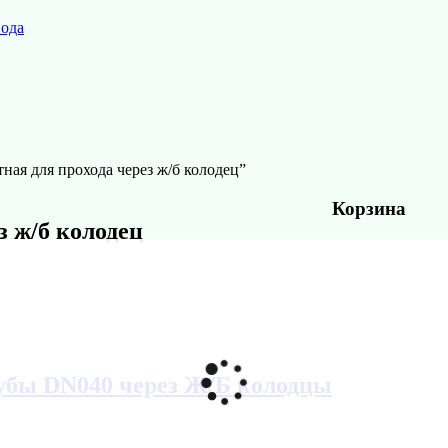
вода
ая для прохода через ж/б колодец”
Корзина
 ж/б колодец
убы DN040 через Ж/Б колодцы