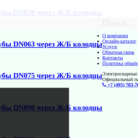
убы DN050 через Ж/Б колодцы
Поиск...
О компании
Онлайн-каталог
убы DN063 через Ж/Б колодцы
Услуги
Обратная связь
Контакты
Политика обраб
Электросварные 
убы DN075 через Ж/Б колодцы
Официальный п
+7 (495) 783-7
убы DN090 через Ж/Б колодцы