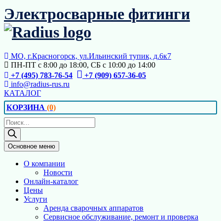
Перейти
Электросварные фитинги
к
содержимому
МО, г.Красногорск, ул.Ильинский тупик, д.6к7
ПН-ПТ с 8:00 до 18:00, СБ с 10:00 до 14:00
+7 (495) 783-76-54
+7 (909) 657-36-05
info@radius-rus.ru
КАТАЛОГ
КОРЗИНА
(0)
Поиск
товаров
Основное меню
О компании
Новости
Онлайн-каталог
Цены
Услуги
Аренда сварочных аппаратов
Сервисное обслуживание, ремонт и проверка