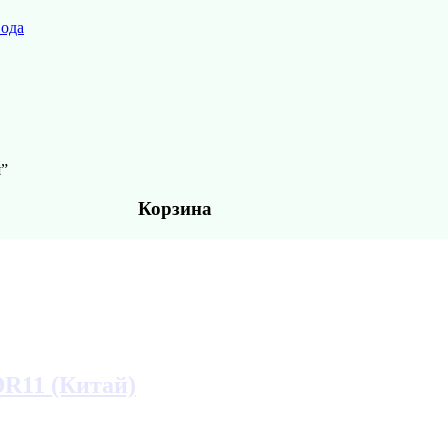
вода
я”
Корзина
DR11 (Китай)