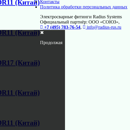
DR11 (Китай)
Контакты
Политика обработки персональных данных
Электросварные фитинги Radius Systems
Официальный партнёр: ООО «СОЮЗ»,
+7 (495) 783-76-54
,
info@radius-rus.ru
DR11 (Китай)
✖
Продолжая
DR17 (Китай)
DR11 (Китай)
DR11 (Китай)