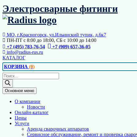
Перейти
Электросварные фитинги
к
содержимому
МО, г.Красногорск, ул.Ильинский тупик, д.6к7
ПН-ПТ с 8:00 до 18:00, СБ с 10:00 до 14:00
+7 (495) 783-76-54
+7 (909) 657-36-05
info@radius-rus.ru
КАТАЛОГ
КОРЗИНА
(0)
Поиск
товаров
Основное меню
О компании
Новости
Онлайн-каталог
Цены
Услуги
Аренда сварочных аппаратов
Сервисное обслуживание, ремонт и проверка сваро